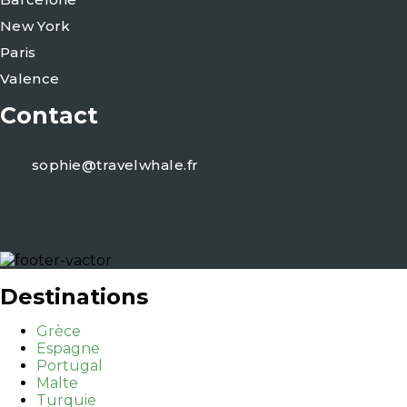
New York
Paris
Valence
Contact
sophie@travelwhale.fr
Destinations
Grèce
Espagne
Portugal
Malte
Turquie