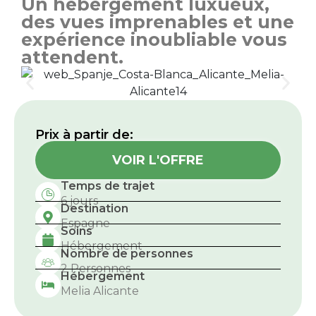
Un hébergement luxueux,
des vues imprenables et une
expérience inoubliable vous
attendent.
Prix ​​à partir de:
VOIR L'OFFRE
Temps de trajet
6 jours
Destination
Espagne
Soins
Hébergement
Nombre de personnes
2 Personnes
Hébergement
Melia Alicante