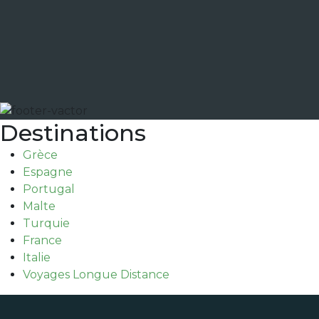
Destinations
Grèce
Espagne
Portugal
Malte
Turquie
France
Italie
Voyages Longue Distance