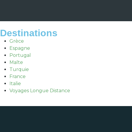
Destinations
Grèce
Espagne
Portugal
Malte
Turquie
France
Italie
Voyages Longue Distance