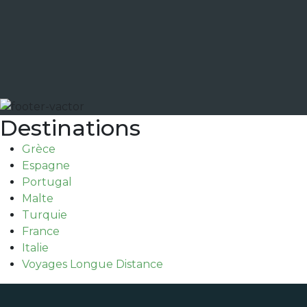
Destinations
Grèce
Espagne
Portugal
Malte
Turquie
France
Italie
Voyages Longue Distance