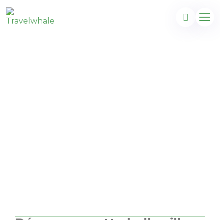
Superbe city trip à
Séville