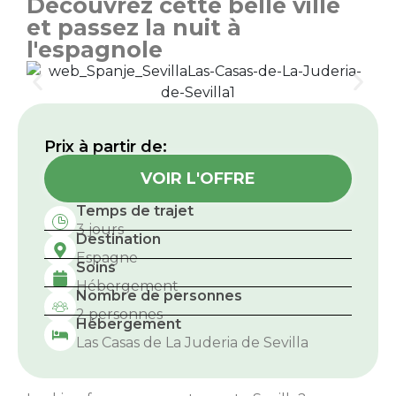
Découvrez cette belle ville
et passez la nuit à
l'espagnole
Prix ​​à partir de:
VOIR L'OFFRE
Temps de trajet
3 jours
Destination
Espagne
Soins
Hébergement
Nombre de personnes
2 personnes
Hébergement
Las Casas de La Juderia de Sevilla