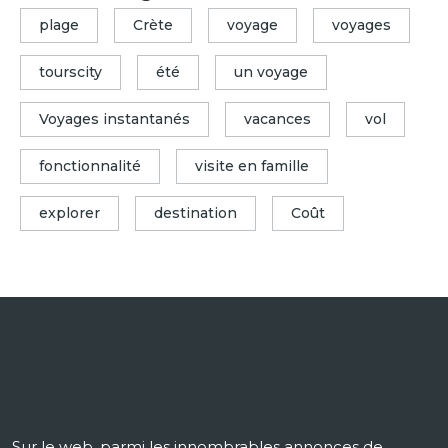
plage
Crète
voyage
voyages
tourscity
été
un voyage
Voyages instantanés
vacances
vol
fonctionnalité
visite en famille
explorer
destination
Coût
Sur le web, parmi les innombrables annonces de