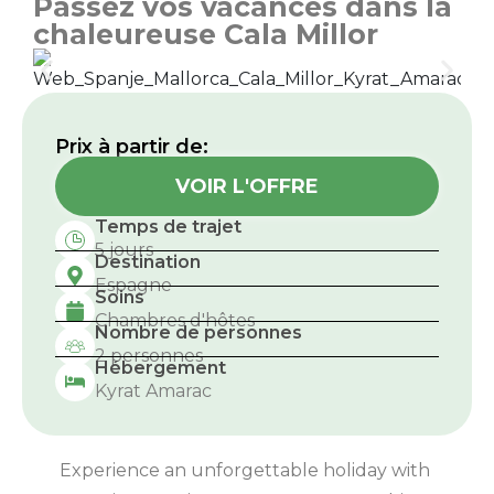
Passez vos vacances dans la
chaleureuse Cala Millor
Prix ​​à partir de:
VOIR L'OFFRE
Temps de trajet
5 jours
Destination
Espagne
Soins
Chambres d'hôtes
Nombre de personnes
2 personnes
Hébergement
Kyrat Amarac
Experience an unforgettable holiday with