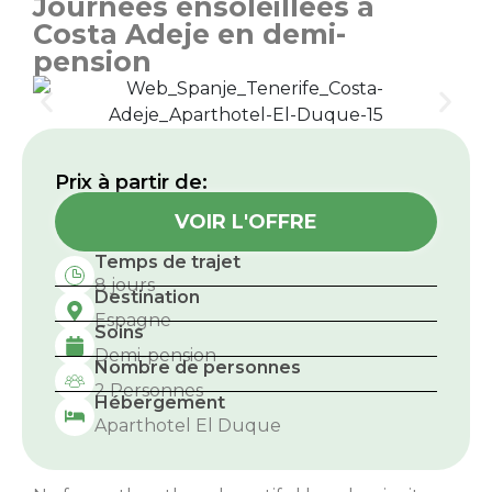
Journées ensoleillées à
Costa Adeje en demi-
pension
Prix ​​à partir de:
VOIR L'OFFRE
Temps de trajet
8 jours
Destination
Espagne
Soins
Demi-pension
Nombre de personnes
2 Personnes
Hébergement
Aparthotel El Duque