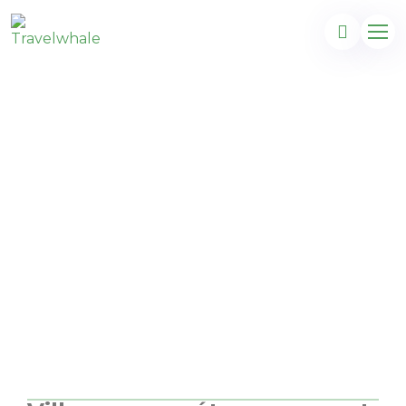
City trip ensoleillé et
luxueux à
Thessalonique