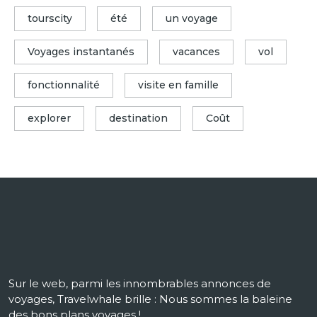
tourscity
été
un voyage
Voyages instantanés
vacances
vol
fonctionnalité
visite en famille
explorer
destination
Coût
Sur le web, parmi les innombrables annonces de
voyages, Travelwhale brille : Nous sommes la baleine
des bons plans voyages !