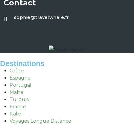
Contact
sophie@travelwhale.fr
Destinations
Grèce
Espagne
Portugal
Malte
Turquie
France
Italie
Voyages Longue Distance