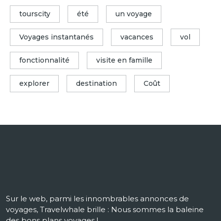
tourscity
été
un voyage
Voyages instantanés
vacances
vol
fonctionnalité
visite en famille
explorer
destination
Coût
Sur le web, parmi les innombrables annonces de
voyages, Travelwhale brille : Nous sommes la baleine
des bons plans voyages !